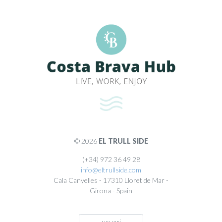
© 2026
EL TRULL SIDE
(+34) 972 36 49 28
info@eltrullside.com
Cala Canyelles
-
17310
Lloret de Mar
-
Girona
-
Spain