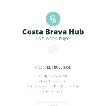
© 2026
EL TRULL SIDE
(+34) 972 36 49 28
info@eltrullside.com
Cala Canyelles
-
17310
Lloret de Mar
-
Girona
-
Spain