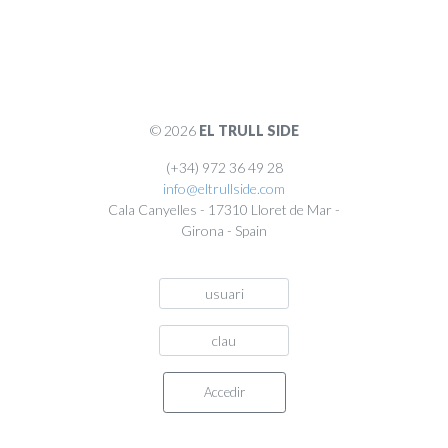
© 2026
EL TRULL SIDE
(+34) 972 36 49 28
info@eltrullside.com
Cala Canyelles
-
17310
Lloret de Mar
-
Girona
-
Spain
Accedir