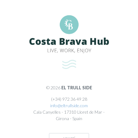
© 2026
EL TRULL SIDE
(+34) 972 36 49 28
info@eltrullside.com
Cala Canyelles
-
17310
Lloret de Mar
-
Girona
-
Spain